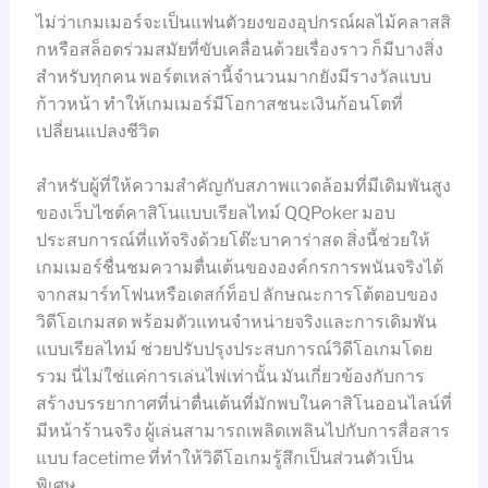
ไม่ว่าเกมเมอร์จะเป็นแฟนตัวยงของอุปกรณ์ผลไม้คลาสสิ
กหรือสล็อตร่วมสมัยที่ขับเคลื่อนด้วยเรื่องราว ก็มีบางสิ่ง
สําหรับทุกคน พอร์ตเหล่านี้จํานวนมากยังมีรางวัลแบบ
ก้าวหน้า ทําให้เกมเมอร์มีโอกาสชนะเงินก้อนโตที่
เปลี่ยนแปลงชีวิต
สําหรับผู้ที่ให้ความสําคัญกับสภาพแวดล้อมที่มีเดิมพันสูง
ของเว็บไซต์คาสิโนแบบเรียลไทม์ QQPoker มอบ
ประสบการณ์ที่แท้จริงด้วยโต๊ะบาคาร่าสด สิ่งนี้ช่วยให้
เกมเมอร์ชื่นชมความตื่นเต้นขององค์กรการพนันจริงได้
จากสมาร์ทโฟนหรือเดสก์ท็อป ลักษณะการโต้ตอบของ
วิดีโอเกมสด พร้อมตัวแทนจําหน่ายจริงและการเดิมพัน
แบบเรียลไทม์ ช่วยปรับปรุงประสบการณ์วิดีโอเกมโดย
รวม นี่ไม่ใช่แค่การเล่นไพ่เท่านั้น มันเกี่ยวข้องกับการ
สร้างบรรยากาศที่น่าตื่นเต้นที่มักพบในคาสิโนออนไลน์ที่
มีหน้าร้านจริง ผู้เล่นสามารถเพลิดเพลินไปกับการสื่อสาร
แบบ facetime ที่ทําให้วิดีโอเกมรู้สึกเป็นส่วนตัวเป็น
พิเศษ