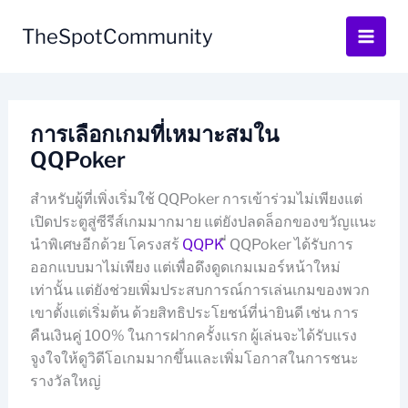
Skip
to
TheSpotCommunity
content
การเลือกเกมที่เหมาะสมใน
QQPoker
สําหรับผู้ที่เพิ่งเริ่มใช้ QQPoker การเข้าร่วมไม่เพียงแต่
เปิดประตูสู่ซีรีส์เกมมากมาย แต่ยังปลดล็อกของขวัญแนะ
นําพิเศษอีกด้วย โครงสร้
QQPK
ี่ QQPoker ได้รับการ
ออกแบบมาไม่เพียง แต่เพื่อดึงดูดเกมเมอร์หน้าใหม่
เท่านั้น แต่ยังช่วยเพิ่มประสบการณ์การเล่นเกมของพวก
เขาตั้งแต่เริ่มต้น ด้วยสิทธิประโยชน์ที่น่ายินดี เช่น การ
คืนเงินคู่ 100% ในการฝากครั้งแรก ผู้เล่นจะได้รับแรง
จูงใจให้ดูวิดีโอเกมมากขึ้นและเพิ่มโอกาสในการชนะ
รางวัลใหญ่