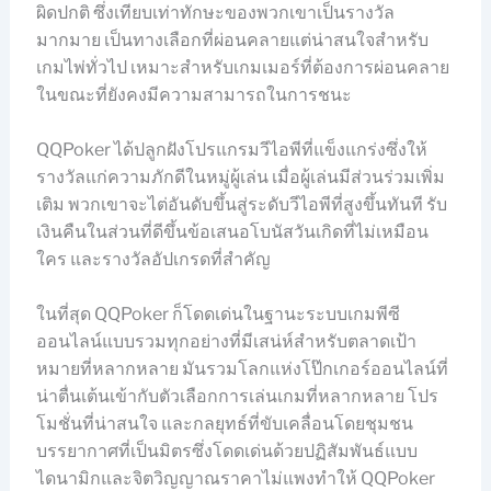
ผิดปกติ ซึ่งเทียบเท่าทักษะของพวกเขาเป็นรางวัล
มากมาย เป็นทางเลือกที่ผ่อนคลายแต่น่าสนใจสําหรับ
เกมไพ่ทั่วไป เหมาะสําหรับเกมเมอร์ที่ต้องการผ่อนคลาย
ในขณะที่ยังคงมีความสามารถในการชนะ
QQPoker ได้ปลูกฝังโปรแกรมวีไอพีที่แข็งแกร่งซึ่งให้
รางวัลแก่ความภักดีในหมู่ผู้เล่น เมื่อผู้เล่นมีส่วนร่วมเพิ่ม
เติม พวกเขาจะไต่อันดับขึ้นสู่ระดับวีไอพีที่สูงขึ้นทันที รับ
เงินคืนในส่วนที่ดีขึ้นข้อเสนอโบนัสวันเกิดที่ไม่เหมือน
ใคร และรางวัลอัปเกรดที่สําคัญ
ในที่สุด QQPoker ก็โดดเด่นในฐานะระบบเกมพีซี
ออนไลน์แบบรวมทุกอย่างที่มีเสน่ห์สําหรับตลาดเป้า
หมายที่หลากหลาย มันรวมโลกแห่งโป๊กเกอร์ออนไลน์ที่
น่าตื่นเต้นเข้ากับตัวเลือกการเล่นเกมที่หลากหลาย โปร
โมชั่นที่น่าสนใจ และกลยุทธ์ที่ขับเคลื่อนโดยชุมชน
บรรยากาศที่เป็นมิตรซึ่งโดดเด่นด้วยปฏิสัมพันธ์แบบ
ไดนามิกและจิตวิญญาณราคาไม่แพงทําให้ QQPoker