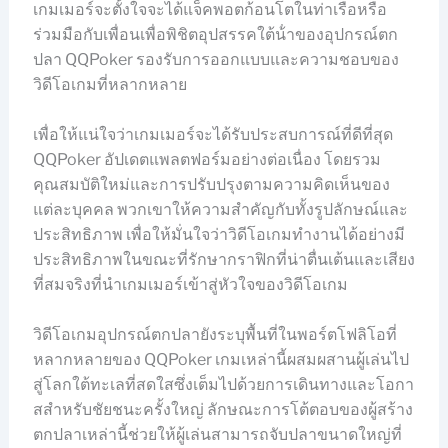
เกมเมอร์จะตั้งใจจะได้แจ็คพอตก้อนโตในท่าเรือหรือ
ร่วมมือกับเพื่อนเพื่อพิชิตอุปสรรคใต้น้ําของอุปกรณ์ตก
ปลา QQPoker รองรับการออกแบบและความชอบของ
วิดีโอเกมที่หลากหลาย
เพื่อให้แน่ใจว่าเกมเมอร์จะได้รับประสบการณ์ที่ดีที่สุด
QQPoker อัปเดตแพลตฟอร์มอย่างต่อเนื่อง โดยรวม
คุณสมบัติใหม่และการปรับปรุงตามความคิดเห็นของ
แต่ละบุคคล พวกเขาให้ความสําคัญกับทั้งรูปลักษณ์และ
ประสิทธิภาพ เพื่อให้มั่นใจว่าวิดีโอเกมทํางานได้อย่างมี
ประสิทธิภาพในขณะที่รักษากราฟิกที่น่าตื่นเต้นและเสียง
ที่สมจริงที่นําเกมเมอร์เข้าสู่หัวใจของวิดีโอเกม
วิดีโอเกมอุปกรณ์ตกปลายังระบุพื้นที่ในพอร์ตโฟลิโอที่
หลากหลายของ QQPoker เกมเหล่านี้ผสมผสานผู้เล่นไป
สู่โลกใต้ทะเลที่สดใสซึ่งเต็มไปด้วยการเดินทางและโอกา
สสําหรับชัยชนะครั้งใหญ่ ลักษณะการโต้ตอบของผู้สร้าง
ตกปลาเหล่านี้ช่วยให้ผู้เล่นสามารถจับปลาขนาดใหญ่ที่