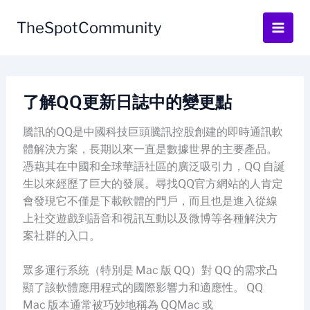
Skip
to
TheSpotCommunity
content
了解QQ更新日誌中的變更點
騰訊的QQ是中國科技巨頭騰訊控股創建的即時通訊軟
體解決方案，長期以來一直是數據世界的主要產品。
憑藉其在中國和全球華語社區的廣泛吸引力，QQ 自誕
生以來經歷了巨大的發展。尋找QQ官方網站的人肯定
會發現它不僅是下載軟體的門戶，而且也是進入從線
上社交遊戲到語音和視訊互動以及微博等各種解決方
案社群的入口。
眾多運行系統（特別是 Mac 版 QQ）對 QQ 的需求凸
顯了該軟體應用程式的國際影響力和適應性。 QQ
Mac 版本通常被巧妙地稱為 QQMac 或