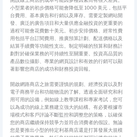
開設線上商店的成本可能因多種因素而有很大差異。
小型業者的初步價格可能會降低至 1000 美元，包括平
台費用、基本廣告和行銷以及庫存。需要定製網站開
發、廣泛的廣告項目和大量供應金融投資的更重要的
過程可能會花費數十美元。初步安排價格、經常性費
用包括平台訂閱費用、推廣預算計劃、配送價格以及
結算手續費等功能性支出。制定明確的預算和財務計
劃對於確保業務的可持續性至關重要。投資高品質的
產品數位攝影、專業的網頁設計和有效的行銷可以顯
著影響您商店的成功和財務投資回報。
開啟網路商店之旅需要謹慎的規劃、經濟投資以及對
電子商務平台和功能物流的了解。透過全面研究和利
用可用的設備，例如線上教學課程和專家考試，您可
以為成功的線上業務建立強大的結構。有必要根據市
場模式和客戶評論不斷監控和調整您的策略，以確保
您的商店繼續保持競爭力並符合消費者的假設。無論
您是要推出小型的特定利基商店還是打算發展大規模