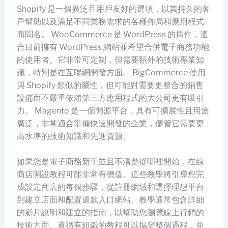
Shopify 是一個廣泛且用戶友好的選項，以其持久的客
戶幫助以及滿足不同業務需求的各種佈局和應用程式
而聞名。 WooCommerce 是 WordPress 的插件，適
合目前擁有 WordPress 網站並希望合併電子商務功能
的使用者。它非常可定制，但需要額外的技術專業知
識，特別是在互聯網開發方面。 BigCommerce 使用
與 Shopify 類似的屬性，但可能對需要更整合的銷售
設備而不嚴重依賴第三方應用程式的大公司更有吸引
力。 Magento 是一個開源平台，具有可擴展性且用途
廣泛，非常適合準備快速開發的企業，儘管它需要更
高水準的技術知識和先進資源。
如果您是電子商務新手並且不清楚從哪裡開始，在線
商店開設教程可能非常有價值。這些教學將引導您完
成設定商店的每個步驟，從註冊網域和選擇理想平台
到建立店面和配置還款入口網站。教學通常包含詳細
的影片說明和建立的指南，以幫助您瀏覽線上行銷的
技術方面。遵循有組織的教程可以揭穿整個過程，並