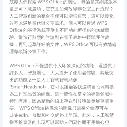
鼓勵人們探索 WPS Office 的屬性，無論是其網路版本
還是可下載選項，它究竟如何改變辦公室工作流程？
人工智慧創新的整合不僅可以增強運營，還可以優化
效率以滿足當代辦公室需求。個人可以透過 WPS
Office 的靈活系統享受其不同功能所提供的無縫體
驗。從進行熱烈的討論到在電子表格中輕鬆評估數
據，再到起草詳細的文件，WPS Office 可以有效地處
理每項辦公室工作。
WPS Office 不僅提供令人印象深刻的功能，還提供了
許多人工智慧屬性，大大提升了使用者體驗。其最突
出的功能之一是人工智慧智慧頭像
(SmartHeadshot)，它可以讓顧客快速將自拍照轉換
為工作室品質的頭像。這一屬性在當今的專業領域中
特別有用，因為精緻的線上存在對於職業發展至關重
要。 WPS Office 確保您的圖像只需幾分鐘即可在
LinkedIn、履歷和社交網路上呈現。此外，人工智慧
拼字檢查器的出現可以幫助人們寫作而不用擔心犯