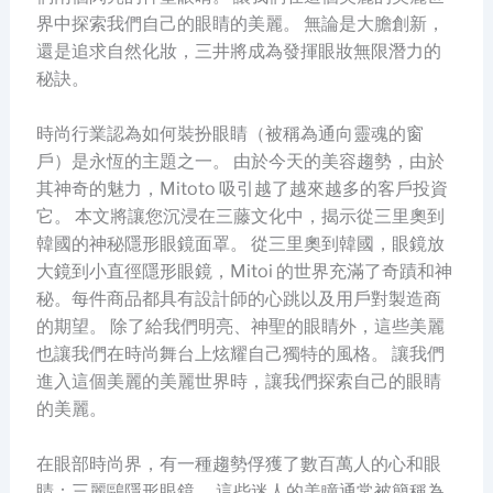
界中探索我們自己的眼睛的美麗。 無論是大膽創新，
還是追求自然化妝，三井將成為發揮眼妝無限潛力的
秘訣。
時尚行業認為如何裝扮眼睛（被稱為通向靈魂的窗
戶）是永恆的主題之一。 由於今天的美容趨勢，由於
其神奇的魅力，Mitoto 吸引越了越來越多的客戶投資
它。 本文將讓您沉浸在三藤文化中，揭示從三里奧到
韓國的神秘隱形眼鏡面罩。 從三里奧到韓國，眼鏡放
大鏡到小直徑隱形眼鏡，Mitoi 的世界充滿了奇蹟和神
秘。每件商品都具有設計師的心跳以及用戶對製造商
的期望。 除了給我們明亮、神聖的眼睛外，這些美麗
也讓我們在時尚舞台上炫耀自己獨特的風格。 讓我們
進入這個美麗的美麗世界時，讓我們探索自己的眼睛
的美麗。
在眼部時尚界，有一種趨勢俘獲了數百萬人的心和眼
睛：三麗鷗隱形眼鏡。 這些迷人的美瞳通常被簡稱為