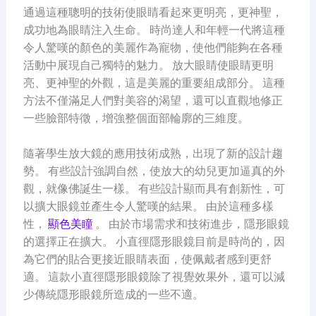
通過這種聰明的技術使眼睛看起來更明亮，更神聖，
成功地為眼睛注入生命。 時尚達人和年輕一代將這種
令人驚嘆的顏色的美麗作為寵物，使他們能夠在各種
活動中展現自己獨特的魅力。 放大眼睛使眼睛更明
亮、更神聖的外觀，這是美麗的重要組成部分。 這種
方法不僅滿足人們對美容的渴望，還可以直觀地修正
一些臉部特徵，增強整個面部輪廓的三維度。
隨著學生放大鏡的應用技術成熟，出現了新的設計趨
勢。 有些設計強調自然，使放大的幼兒更加逼真的外
觀，就像佛誕生一樣。 有些設計顯而具有創新性，可
以擴大眼鏡並產生令人驚嘆的結果。 由於這種多樣
性，
顯色美瞳
。 由於市場需求和技術進步，隱形眼鏡
的選擇正在擴大。 小直徑隱形眼鏡目前是時尚的，因
為它們的貼合更接近眼睛表面，使佩戴者感到更舒
適。 這款小直徑隱形眼鏡除了視覺效果外，還可以減
少傳統隱形眼鏡所造成的一些不適。