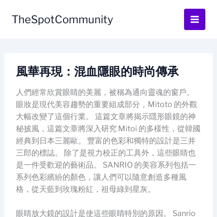
Skip
to
TheSpotCommunity
content
風華再現：混血隱眼的時尚傳承
人們經常欣賞眼睛的美麗，被稱為通向靈魂的窗戶。
眼妝是現代美容趨勢的重要組成部分，Mitoto 的外觀
大幅改變了這個行業。 這篇文章將揭示隱形眼鏡的神
秘披風，這篇文章將深入研究 Mitoi 的多樣性，從韓國
經典到日本三麗歐。 豐富的色彩和獨特的設計是三井
三郎的標誌。 除了是視力校正的工具外，這些眼睛也
是一件受歡迎的藝術品。 SANRIO 的美容系列包括一
系列色彩繽紛的顏色，讓人們可以隨意創造多種風
格，從天藍到玫瑰粉紅，祖母綠到星灰。
眼睛放大鏡的設計是使這些眼睛特別的原因。 Sanrio