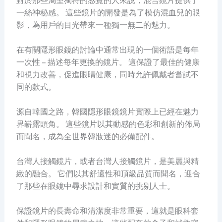
對於那些渴望獨特的感覺的人來說，混合鏡片提供了
一絲神秘感。 這些鏡片的開發是為了模仿混血兒的眼
影，為用戶的目光帶來一種獨一無二的魅力。
在有關隱形眼鏡的討論中通常出現的一個術語是每年
一次性 – 描述每年更換的鏡片。 這保證了最佳的健康
和視力改善，促進眼睛健康，同時允許佩戴者嘗試不
同的款式。
源自韓國之路，韓國隱形眼鏡鏡片實際上已經在魅力
界嶄露頭角。 這些鏡片以其動感的色彩和創新的佈局
而聞名，成為全世界韓妝迷的必備配件。
台灣人接觸鏡片，或者台灣人接觸鏡片，是美麗與精
緻的融合。 它們以其舒適性和頂級品質而聞名，迎合
了那些在眼鏡中尋求設計和實質的挑剔人士。
保證鏡片的長壽命和清潔度非常重要，這就是眼科套