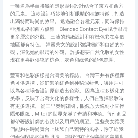
一種名為半血接觸的隱形眼鏡設計結合了東方和西方
的元素。 這款設計巧妙地剖析眼睛的種族特徵，打造
出獨特而時尚的效果。 透過融合各種元素，同時保持
亞洲風格和西方優雅，Blended Contact Eye 賦予眼睛
更多層次的外觀。 三藤的精緻設計和有機色彩在各個
地區都有特色。 韓國美女的設計強調細節和自然的外
觀，深化她的眼睛的外觀。 許多想要自然化妝的女性
現在更喜歡傳統的棕色，灰色和綠色的顏色範圍。
豐富和色彩多樣是台灣美的標誌。 台灣三井有多種顏
色可供選擇，從鮮豔的紅色到神秘深藍色，讓用戶可
以為各種場合設計原創造出色彩。 因為這種多樣化的
美學，反映了台灣文化的多樣性，人們在選擇眼妝時
有更多選擇。 從三里奧到韓國，眼鏡放大鏡到小直徑
隱形眼鏡，Mitoi 的世界充滿了奇蹟和神秘。每件商品
都帶著設計師的心跳以及用戶的期望。 這些美女讓我
們能夠在時尚舞台上炫耀自己獨特的風格，除了給我
們兩個閃亮的神聖眼睛。 讓我們在這個美麗的美麗世