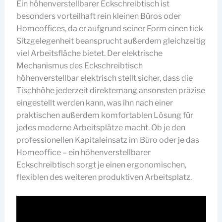
Ein höhenverstellbarer Eckschreibtisch ist
besonders vorteilhaft rein kleinen Büros oder
Homeoffices, da er aufgrund seiner Form einen tick
Sitzgelegenheit beansprucht außerdem gleichzeitig
viel Arbeitsfläche bietet. Der elektrische
Mechanismus des Eckschreibtisch
höhenverstellbar elektrisch stellt sicher, dass die
Tischhöhe jederzeit direktemang ansonsten präzise
eingestellt werden kann, was ihn nach einer
praktischen außerdem komfortablen Lösung für
jedes moderne Arbeitsplätze macht. Ob je den
professionellen Kapitaleinsatz im Büro oder je das
Homeoffice – ein höhenverstellbarer
Eckschreibtisch sorgt je einen ergonomischen,
flexiblen des weiteren produktiven Arbeitsplatz.