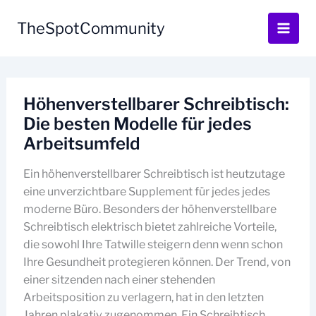
Skip
to
TheSpotCommunity
content
Höhenverstellbarer Schreibtisch:
Die besten Modelle für jedes
Arbeitsumfeld
Ein höhenverstellbarer Schreibtisch ist heutzutage
eine unverzichtbare Supplement für jedes jedes
moderne Büro. Besonders der höhenverstellbare
Schreibtisch elektrisch bietet zahlreiche Vorteile,
die sowohl Ihre Tatwille steigern denn wenn schon
Ihre Gesundheit protegieren können. Der Trend, von
einer sitzenden nach einer stehenden
Arbeitsposition zu verlagern, hat in den letzten
Jahren plakativ zugenommen. Ein Schreibtisch