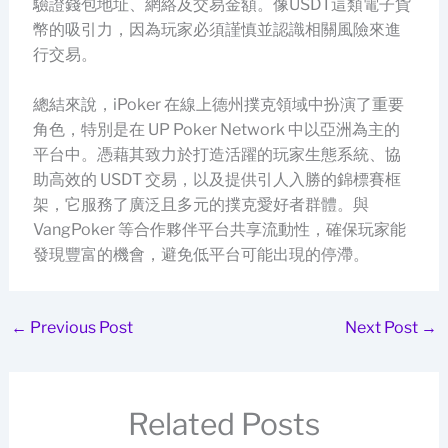
驗證錢包地址、網絡及交易金額。像USDT這類電子貨
幣的吸引力，因為玩家必須謹慎並認識相關風險來進
行交易。
總結來說，iPoker 在線上德州撲克領域中扮演了重要
角色，特別是在 UP Poker Network 中以亞洲為主的
平台中。憑藉其致力於打造活躍的玩家生態系統、協
助高效的 USDT 交易，以及提供引人入勝的錦標賽框
架，它服務了廣泛且多元的撲克愛好者群體。與
VangPoker 等合作夥伴平台共享流動性，確保玩家能
發現豐富的機會，避免低平台可能出現的停滯。
←
Previous Post
Next Post
→
Related Posts