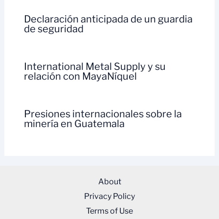
Declaración anticipada de un guardia
de seguridad
International Metal Supply y su
relación con MayaNíquel
Presiones internacionales sobre la
minería en Guatemala
About
Privacy Policy
Terms of Use