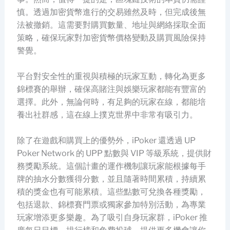
慎。透過加密貨幣進行的交易雖然及時，但完成後無
法被撤銷。這需要對購買數量、地址與網絡採取全面
策略，確保玩家對加密貨幣價格變動及購買風險保持
警覺。
平台對安全性的重視與積極的玩家互動，轉化為更多
錦標賽的舉辦，確保高賭注與娛樂玩家都能有豐富的
選擇。此外，無論何時，有足夠的玩家在線，都能培
養出社群感，這在線上撲克世界中非常有吸引力。
除了在遊戲和購買上的優勢外，iPoker 還透過 UP
Poker Network 的 UPP 點數與 VIP 等級系統，提供財
務獎勵系統。這個計畫的運作機制讓玩家能根據每手
牌的抽水分數獲得分數，並且隨著時間累積，持續累
積的獎金也有可能累積。這些點數可兌換各種獎勵，
包括退款、錦標賽門票或獨家參加特別活動，為專業
玩家增添更多樂趣。為了吸引自身玩家群，iPoker 推