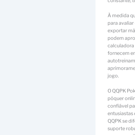
constante, 
À medida qu
para avalia
exportar mã
podem aprov
calculadora 
fornecem en
autotreinam
aprimoramen
jogo.
O QQPK Poke
pôquer onli
confiável pa
entusiastas
QQPK se dife
suporte robu