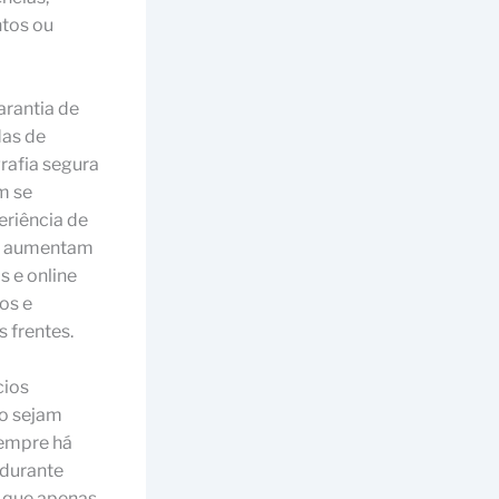
ntos ou
arantia de
das de
rafia segura
m se
riência de
ue aumentam
s e online
os e
 frentes.
cios
go sejam
sempre há
 durante
 que apenas