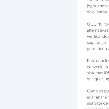
jogar; trata
de eventos 
O QQPK Poke
alternativas
verificando
segurança in
permitindo 
Para aquele
conveniente
sistemas iOS
qualquer lug
Como os jog
examinar e 
instrutor d