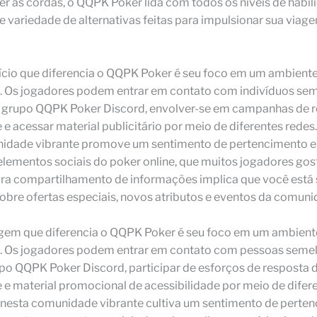
er as cordas, o QQPK Poker lida com todos os níveis de habi
 variedade de alternativas feitas para impulsionar sua viag
ício que diferencia o QQPK Poker é seu foco em um ambient
. Os jogadores podem entrar em contato com indivíduos se
 grupo QQPK Poker Discord, envolver-se em campanhas de r
 acessar material publicitário por meio de diferentes redes
idade vibrante promove um sentimento de pertencimento 
elementos sociais do poker online, que muitos jogadores gos
ra compartilhamento de informações implica que você está
obre ofertas especiais, novos atributos e eventos da comuni
gem que diferencia o QQPK Poker é seu foco em um ambient
. Os jogadores podem entrar em contato com pessoas semel
po QQPK Poker Discord, participar de esforços de resposta 
e material promocional de acessibilidade por meio de difere
 nesta comunidade vibrante cultiva um sentimento de perte