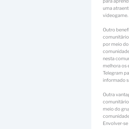
para aprend
uma atraente
videogame.
Outro benef
comunitário
por meio do
comunidade e
nesta comun
melhora os 
Telegram pa
informado s
Outra vanta
comunitário
meio do gru
comunidade 
Envolver-se