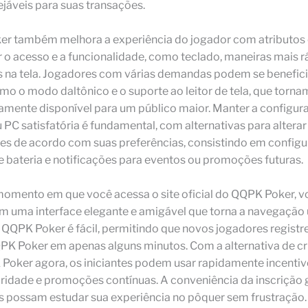
jáveis para suas transações.
r também melhora a experiência do jogador com atributos 
ar o acesso e a funcionalidade, como teclado, maneiras mais r
na tela. Jogadores com várias demandas podem se benefici
omo o modo daltônico e o suporte ao leitor de tela, que torn
amente disponível para um público maior. Manter a configur
 PC satisfatória é fundamental, com alternativas para alterar
es de acordo com suas preferências, consistindo em config
 bateria e notificações para eventos ou promoções futuras.
 momento em que você acessa o site oficial do QQPK Poker, v
m uma interface elegante e amigável que torna a navegação
o QQPK Poker é fácil, permitindo que novos jogadores regis
PK Poker em apenas alguns minutos. Com a alternativa de cr
Poker agora, os iniciantes podem usar rapidamente incentiv
aridade e promoções contínuas. A conveniência da inscrição 
s possam estudar sua experiência no pôquer sem frustração.