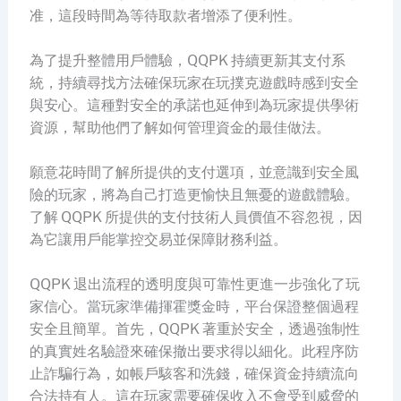
准，這段時間為等待取款者增添了便利性。
為了提升整體用戶體驗，QQPK 持續更新其支付系
統，持續尋找方法確保玩家在玩撲克遊戲時感到安全
與安心。這種對安全的承諾也延伸到為玩家提供學術
資源，幫助他們了解如何管理資金的最佳做法。
願意花時間了解所提供的支付選項，並意識到安全風
險的玩家，將為自己打造更愉快且無憂的遊戲體驗。
了解 QQPK 所提供的支付技術人員價值不容忽視，因
為它讓用戶能掌控交易並保障財務利益。
QQPK 退出流程的透明度與可靠性更進一步強化了玩
家信心。當玩家準備揮霍獎金時，平台保證整個過程
安全且簡單。首先，QQPK 著重於安全，透過強制性
的真實姓名驗證來確保撤出要求得以細化。此程序防
止詐騙行為，如帳戶駭客和洗錢，確保資金持續流向
合法持有人。這在玩家需要確保收入不會受到威脅的