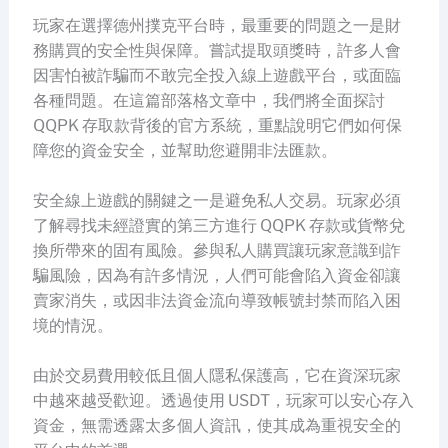
玩家在選擇德州撲克平台時，最重要的問題之一是財
務購買的安全性與保障。嘗試提取頭獎時，許多人會
因害怕被詐騙而不敢完全投入線上遊戲平台，或面臨
各種問題。在這篇部落格文章中，我們將全面探討
QQPK 存取款背後的官方系統，重點說明它們如何保
障您的資金安全，並幫助您避開非法匯款。
安全線上遊戲的關鍵之一是避免私人交易。玩家必須
了解尋找未經證實的第三方進行 QQPK 存款或貨幣兌
換所帶來的固有風險。參與私人購買讓玩家意識到詐
騙風險，因為有許多情況，人們可能會陷入資金卻讓
賣家消失，或因非法資金流向導致帳號封禁而陷入困
境的情況。
由於交易費用較低且個人隱私保護高，它在資深玩家
中越來越受歡迎。透過使用 USDT，玩家可以安心存入
資金，無需透露太多個人資訊，使其成為重視安全的