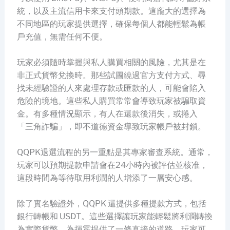
統，以及主流信用卡來支付頭期款。這龐大的選擇為
不同地區的玩家提供選擇，確保每個人都能輕鬆為帳
戶充值，無需任何不便。
玩家必須隨時掌握與私人購買相關的風險，尤其是在
非正式貨幣兌換時。那些試圖繞過官方支付方式、尋
找未經驗證的人來處理存款或匯款的人，可能會陷入
危險的境地。這些私人購買常常會導致玩家被騙取資
金。有多種情況顯示，有人在還款後消失，或捲入
「三角詐騙」，即不道德資金導致玩家帳戶被封鎖。
QQPK退選流程的另一重點是其專家審查系統。通常，
玩家可以預期提款申請會在24小時內被評估並核准，
這段時間為等待取用利潤的人增添了一層安心感。
除了實名驗證外，QQPK 還提供多種提款方式，包括
銀行轉帳和 USDT。這些選擇讓玩家能輕鬆將利潤轉換
為實際貨幣，為揮霍提供了一條直接的道路。玩家可