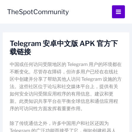
Skip
to
TheSpotCommunity
content
Telegram 安卓中文版 APK 官方下
载链接
中国或任何访问受限地区的 Telegram 用户的环境都在
不断变化。尽管存在障碍，但许多用户已经在在线社
区中创建并分享了帮助其他人访问 Telegram 设施的方
法。这些社区位于论坛和社交媒体平台上，提供有关
如何安全访问受限应用程序的有用信息、建议和更
新。此类知识共享平台在平衡全球信息和通信应用程
序的可访问性方面发挥着重要作用。
除了传统通信之外，许多中国用户和社区还因为
Telegram 的广泛功能而接受了它，例如创建机器人、