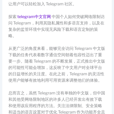
让用户可以轻松加入 Telegram 社区。
探索
telegram中文官网
中国个人如何突破网络限制访
问 Telegram，利用其隐私属性和多语言支持，以及在
复杂的监管环境中实现无风险下载和语言定制的策
略。
从更广泛的角度来看，能够完全访问 Telegram 中文版
下载的任务代表着数字通信空间朝着包容性迈出了重
要一步。随着 Telegram 的不断发展，正式推出中文版
的可能性可能会增加，这反映了中文用户对全球平台
的日益增长的关注度。在此之前，Telegram 的灵活性
使用户能够有效地利用可用资源来调整他们的体验。
总而言之，虽然 Telegram 没有单独的中文版，但中国
和其他受网络限制地区的许多人已经开发出有效下载
和使用该应用程序的方法。关注法律限制、安全策略
和适当的语言设置对于优化 Telegram 作为功能齐全且