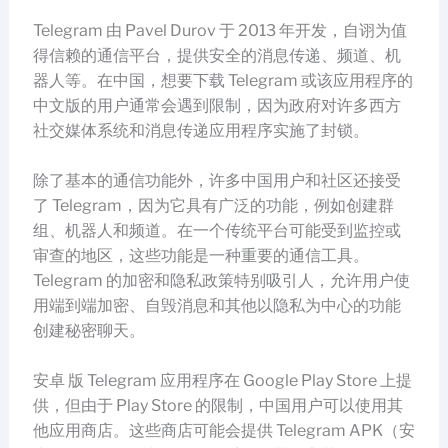
Telegram 由 Pavel Durov 于 2013 年开发，自诩为值
得信赖的通信平台，提供安全的消息传递、频道、机
器人等。在中国，想要下载 Telegram 或该应用程序的
中文版的用户通常会遇到限制，因为政府对许多西方
社交媒体系统和消息传递应用程序实施了封锁。
除了基本的通信功能外，许多中国用户和社区还接受
了 Telegram，因为它具有广泛的功能，例如创建群
组、机器人和频道。在一个传统平台可能受到监控或
审查的地区，这些功能是一种重要的通信工具。
Telegram 的加密和隐私政策特别吸引人，允许用户使
用端到端加密、自毁消息和其他以隐私为中心的功能
创建秘密聊天。
安卓 版 Telegram 应用程序在 Google Play Store 上提
供，但由于 Play Store 的限制，中国用户可以使用其
他应用商店。这些商店可能会提供 Telegram APK（安