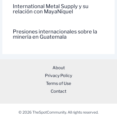
International Metal Supply y su
relación con MayaNíquel
Presiones internacionales sobre la
minería en Guatemala
About
Privacy Policy
Terms of Use
Contact
© 2026 TheSpotCommunity. All rights reserved.