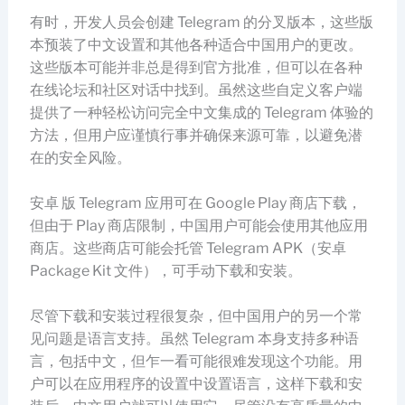
有时，开发人员会创建 Telegram 的分叉版本，这些版
本预装了中文设置和其他各种适合中国用户的更改。
这些版本可能并非总是得到官方批准，但可以在各种
在线论坛和社区对话中找到。虽然这些自定义客户端
提供了一种轻松访问完全中文集成的 Telegram 体验的
方法，但用户应谨慎行事并确保来源可靠，以避免潜
在的安全风险。
安卓 版 Telegram 应用可在 Google Play 商店下载，
但由于 Play 商店限制，中国用户可能会使用其他应用
商店。这些商店可能会托管 Telegram APK（安卓
Package Kit 文件），可手动下载和安装。
尽管下载和安装过程很复杂，但中国用户的另一个常
见问题是语言支持。虽然 Telegram 本身支持多种语
言，包括中文，但乍一看可能很难发现这个功能。用
户可以在应用程序的设置中设置语言，这样下载和安