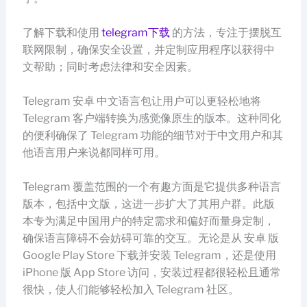
了解下载和使用
telegram下载
的方法，专注于摆脱互
联网限制，确保安全设置，并定制应用程序以获得中
文帮助；同时考虑法律和安全因素。
Telegram 安卓 中文语言包让用户可以更轻松地将
Telegram 客户端转换为感觉像原生的版本。这种同化
的便利确保了 Telegram 功能的细节对于中文用户和其
他语言用户来说都同样可用。
Telegram 覆盖范围的一个有趣方面是它提供多种语言
版本，包括中文版，这进一步扩大了其用户群。此版
本专为满足中国用户的特定需求和偏好而量身定制，
确保语言障碍不会妨碍可靠的交互。无论是从 安卓 版
Google Play Store 下载并安装 Telegram，还是使用
iPhone 版 App Store 访问，安装过程都很轻松且通常
很快，使人们能够轻松加入 Telegram 社区。