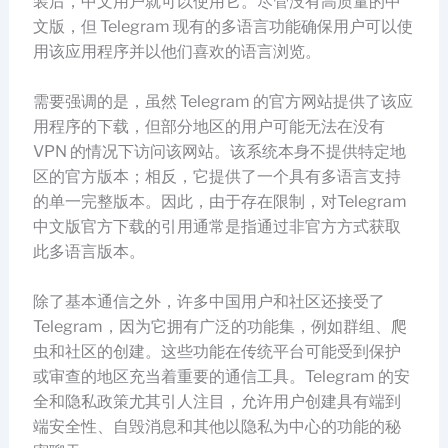
装后，中文用户就可以使用它。尽管没有高质量的中
文版，但 Telegram 现有的多语言功能确保用户可以使
用该应用程序并以他们喜欢的语言浏览。
需要强调的是，虽然 Telegram 的官方网站提供了该应
用程序的下载，但部分地区的用户可能无法在没有
VPN 的情况下访问该网站。该系统本身不提供特定地
区的官方版本；相反，它提供了一个具有多语言支持
的单一完整版本。因此，由于存在限制，对Telegram
中文版官方下载的引用通常是指通过非官方方式获取
此多语言版本。
除了基本通信之外，许多中国用户和社区还接受了
Telegram，因为它拥有广泛的功能集，例如群组、爬
虫和社区的创建。这些功能在传统平台可能受到保护
或审查的地区充当着重要的通信工具。Telegram 的安
全和隐私政策尤其引人注目，允许用户创建具有端到
端安全性、自毁消息和其他以隐私为中心的功能的秘