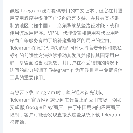
虽然 Telegram 没有提供专门的中文版本，但它在其通
用应用程序中提供了广泛的语言支持。在具有某些限
制的地区（如中国），必须导航某些路径才能下载和
使用该应用程序。VPN、代理设置和使用替代应用程
序商店等服务有助于填补这些地区的用户的空白。
Telegram 在添加创新功能的同时保持高安全性和隐私
标准的前瞻性方法继续推动其发展并保持其国际用户
群，尽管面临当地挑战。其用户在不受限制的情况下
访问的能力强调了 Telegram 作为互联世界中免费通信
工具的重要作用。
当想要下载 Telegram 时，客户通常首先访问
Telegram 官方网站或访问其设备上的应用市场，例如
安卓 版 Google Play 商店。由于中国境内的应用商店
限制，客户可能会发现直接从这些系统下载 Telegram
很费劲。