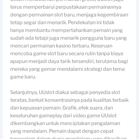
terus memperbarui perpustakaan permainannya
dengan permainan slot baru, menjaga kegembiraan
tetap segar dan menarik. Pendekatan ini tidak
hanya membantu mempertahankan pemain yang
sudah ada tetapi juga menarik pengguna baru yang
mencari permainan kasino terbaru. Keseruan
mencoba game slot baru secara rutin tanpa biaya
apapun menjadi daya tarik tersendiri, terutama bagi
mereka yang gemar mendalami strategi dan tema
game baru.
Selanjutnya, UUslot diakui sebagai penyedia slot
teratas, berkat konsentrasinya pada kualitas terbaik
dan kepuasan pemain. Grafik, efek suara, dan
keseluruhan gameplay dari video game UUslot
dikembangkan untuk menciptakan pengalaman
yang mendalam. Pemain dapat dengan cepat
tenggelam dalam dunia mendalam yang dihasilkan