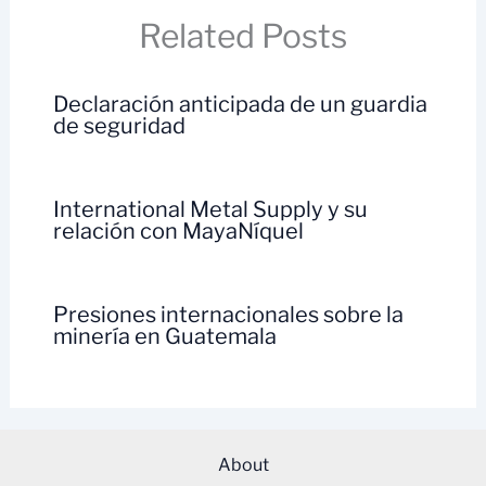
Related Posts
Declaración anticipada de un guardia
de seguridad
International Metal Supply y su
relación con MayaNíquel
Presiones internacionales sobre la
minería en Guatemala
About