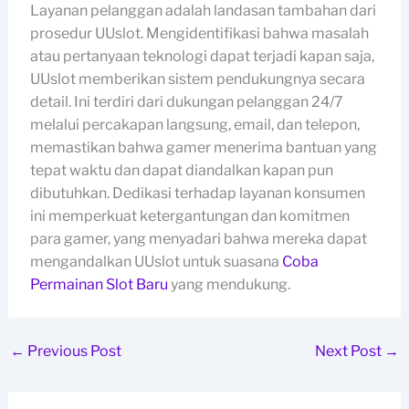
Layanan pelanggan adalah landasan tambahan dari
prosedur UUslot. Mengidentifikasi bahwa masalah
atau pertanyaan teknologi dapat terjadi kapan saja,
UUslot memberikan sistem pendukungnya secara
detail. Ini terdiri dari dukungan pelanggan 24/7
melalui percakapan langsung, email, dan telepon,
memastikan bahwa gamer menerima bantuan yang
tepat waktu dan dapat diandalkan kapan pun
dibutuhkan. Dedikasi terhadap layanan konsumen
ini memperkuat ketergantungan dan komitmen
para gamer, yang menyadari bahwa mereka dapat
mengandalkan UUslot untuk suasana
Coba
Permainan Slot Baru
yang mendukung.
←
Previous Post
Next Post
→