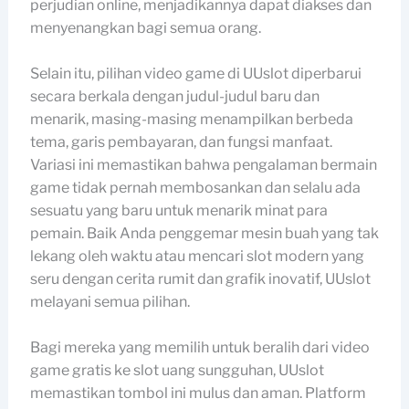
perjudian online, menjadikannya dapat diakses dan
menyenangkan bagi semua orang.
Selain itu, pilihan video game di UUslot diperbarui
secara berkala dengan judul-judul baru dan
menarik, masing-masing menampilkan berbeda
tema, garis pembayaran, dan fungsi manfaat.
Variasi ini memastikan bahwa pengalaman bermain
game tidak pernah membosankan dan selalu ada
sesuatu yang baru untuk menarik minat para
pemain. Baik Anda penggemar mesin buah yang tak
lekang oleh waktu atau mencari slot modern yang
seru dengan cerita rumit dan grafik inovatif, UUslot
melayani semua pilihan.
Bagi mereka yang memilih untuk beralih dari video
game gratis ke slot uang sungguhan, UUslot
memastikan tombol ini mulus dan aman. Platform